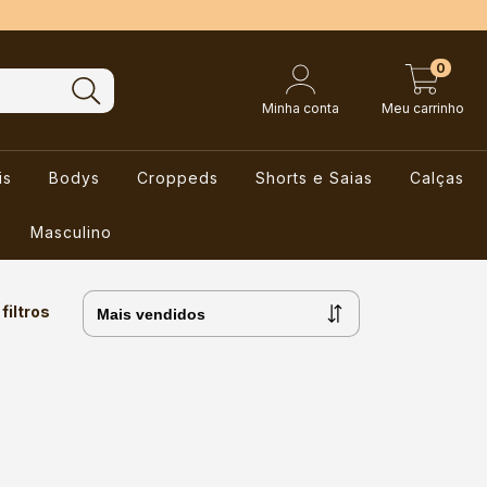
0
Minha conta
Meu carrinho
is
Bodys
Croppeds
Shorts e Saias
Calças
Masculino
filtros