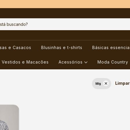
usas e Casacos
Blusinhas e t-shirts
Básicas essencia
Vestidos e Macacões
Acessórios
Moda Country
Limpar 
M/g