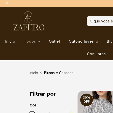
Início
Todos
Outlet
Outono Inverno
Bl
Conjuntos
Início
>
Blusas e Casacos
Filtrar por
30
%
OFF
Cor