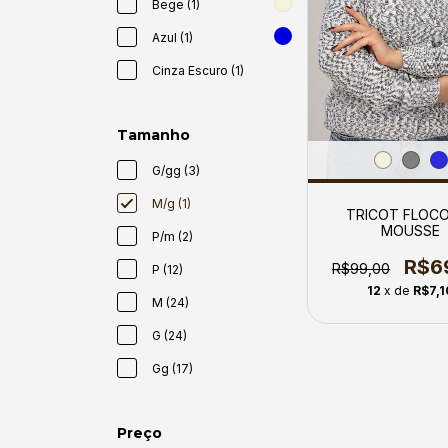
Bege (1)
Azul (1)
Cinza Escuro (1)
Tamanho
G/gg (3)
M/g (1)
TRICOT FLOCO
MOUSSE
P/m (2)
R$6
R$99,00
P (12)
12
x de
R$7,1
M (24)
G (24)
Gg (17)
Preço