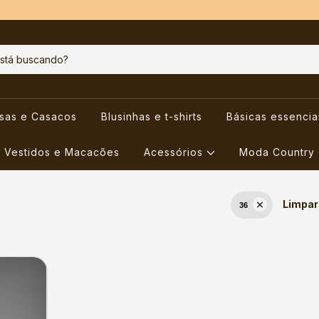
usas e Casacos
Blusinhas e t-shirts
Básicas essencia
Vestidos e Macacões
Acessórios
Moda Country
Limpar 
36