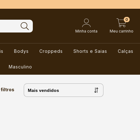
0
Minha conta
Meu carrinho
is
Bodys
Croppeds
Shorts e Saias
Calças
Masculino
filtros