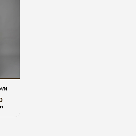
OWN
0
41