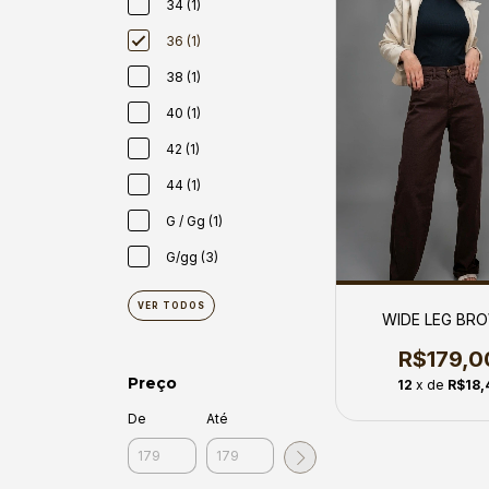
34 (1)
36 (1)
38 (1)
40 (1)
42 (1)
44 (1)
G / Gg (1)
G/gg (3)
VER TODOS
WIDE LEG BR
R$179,0
Preço
12
x de
R$18,
De
Até