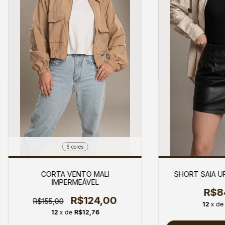
6 cores
CORTA VENTO MALI
SHORT SAIA U
IMPERMEÁVEL
R$8
R$124,00
R$155,00
12
x d
12
x de
R$12,76