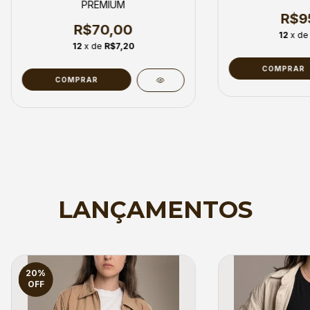
PREMIUM
R$9
R$70,00
12
x d
12
x de
R$7,20
COMPRAR
COMPRAR
LANÇAMENTOS
20
%
OFF