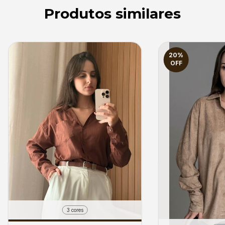
Produtos similares
20
%
OFF
3 cores