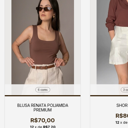
6 cores
3 c
BLUSA RENATA POLIAMIDA
SHORT
PREMIUM
R$8
R$70,00
12
x d
12
x de
R$7,20