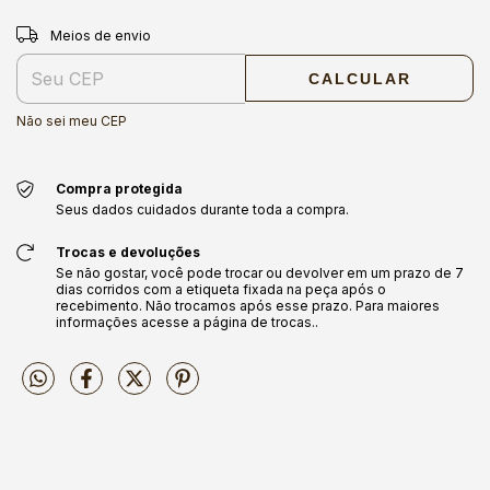
Entregas para o CEP:
ALTERAR CEP
Meios de envio
CALCULAR
Não sei meu CEP
Compra protegida
Seus dados cuidados durante toda a compra.
Trocas e devoluções
Se não gostar, você pode trocar ou devolver em um prazo de 7
dias corridos com a etiqueta fixada na peça após o
recebimento. Não trocamos após esse prazo. Para maiores
informações acesse a página de trocas..