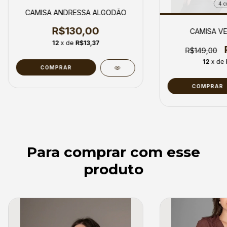
4 c
CAMISA ANDRESSA ALGODÃO
R$130,00
CAMISA VE
12
x de
R$13,37
R$149,00
12
x de
COMPRAR
COMPRAR
Para comprar com esse
produto