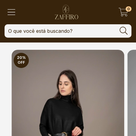
0
20
%
OFF