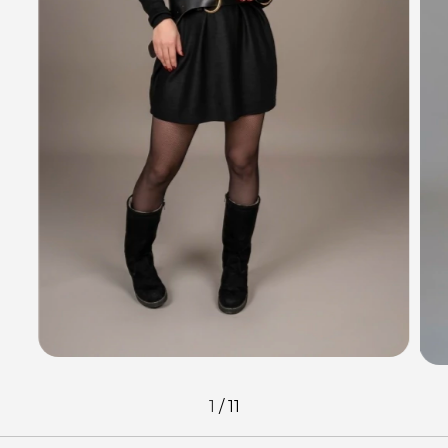
1
/
11