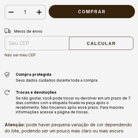
Entregas para o CEP:
ALTERAR CEP
Meios de envio
CALCULAR
Não sei meu CEP
Compra protegida
Seus dados cuidados durante toda a compra.
Trocas e devoluções
Se não gostar, você pode trocar ou devolver em um prazo de 7
dias corridos com a etiqueta fixada na peça após o
recebimento. Não trocamos após esse prazo. Para maiores
informações acesse a página de trocas..
Atenção:
pode haver pequena variação de cor dependendo
do lote, podendo ser um pouco mais claro ou mais escuro