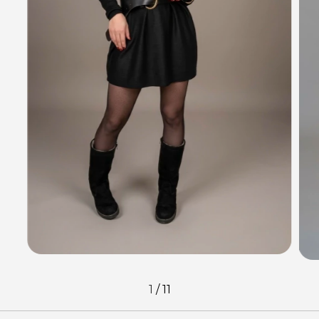
1
/
11