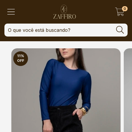
0
11
%
OFF