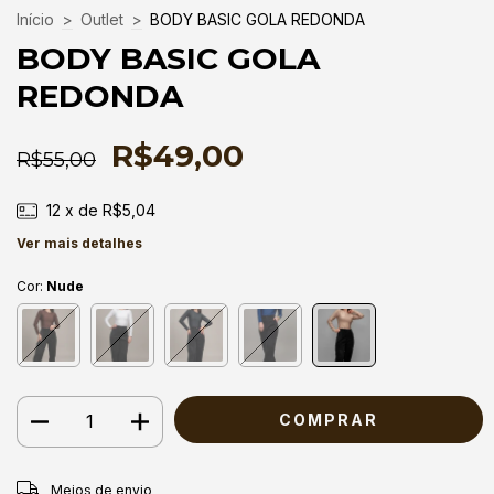
Início
>
Outlet
>
BODY BASIC GOLA REDONDA
BODY BASIC GOLA
REDONDA
R$49,00
R$55,00
12
x de
R$5,04
Ver mais detalhes
Cor:
Nude
Entregas para o CEP:
ALTERAR CEP
Meios de envio