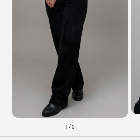
1
/
6