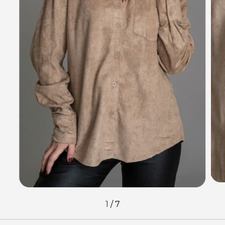
1
/
7