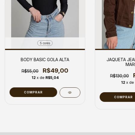
5 cores
BODY BASIC GOLA ALTA
JAQUETA JEA
MAR
R$49,00
R$55,00
R$130,00
12
x de
R$5,04
12
x de
COMPRAR
COMPRAR