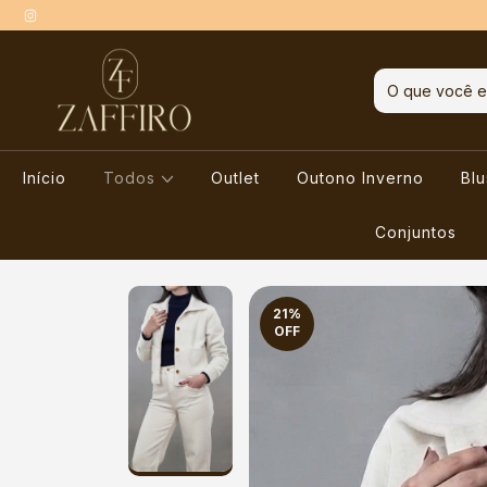
Início
Todos
Outlet
Outono Inverno
Bl
Conjuntos
21
%
OFF