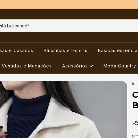
usas e Casacos
Blusinhas e t-shirts
Básicas essencia
Vestidos e Macacões
Acessórios
Moda Country
Iní
C
B
R