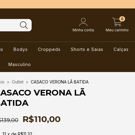
0
Minha conta
Meu carrinho
is
Bodys
Croppeds
Shorts e Saias
Calças
Masculino
cio
>
Outlet
>
CASACO VERONA LÃ BATIDA
ASACO VERONA LÃ
ATIDA
R$110,00
$139,00
12
x de
R$11,32