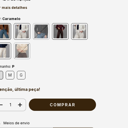
r mais detalhes
r:
Caramelo
manho:
P
P
M
G
enção, última peça!
regas para o CEP:
ALTERAR CEP
Meios de envio