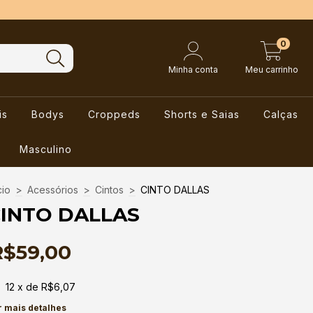
0
Minha conta
Meu carrinho
is
Bodys
Croppeds
Shorts e Saias
Calças
Masculino
cio
>
Acessórios
>
Cintos
>
CINTO DALLAS
INTO DALLAS
R$59,00
12
x de
R$6,07
r mais detalhes