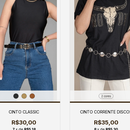
2 cores
CINTO CLASSIC
CINTO CORRENTE DISCO
R$30,00
R$35,00
7
x de
R$5,18
8
x de
R$5,30