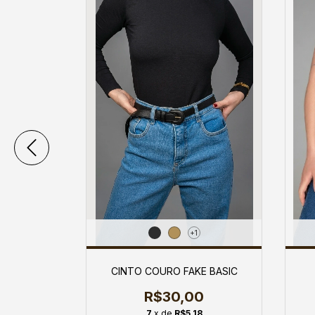
+1
RGOLAS
CINTO COURO FAKE BASIC
0
R$30,00
8
7
x de
R$5,18