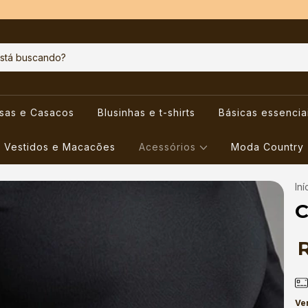
usas e Casacos
Blusinhas e t-shirts
Básicas essencia
Vestidos e Macacões
Acessórios
Moda Country
Iní
C
Ve