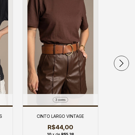
3 cores
S
CINTO LARGO VINTAGE
CINTO
R$44,00
10
x de
R$5,38