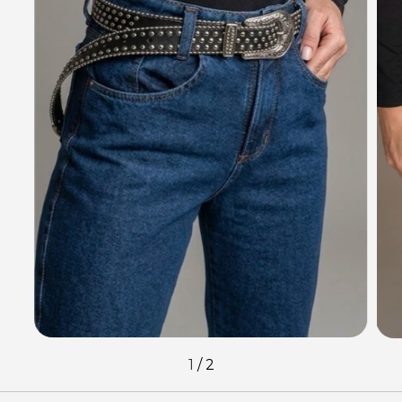
1
/
2