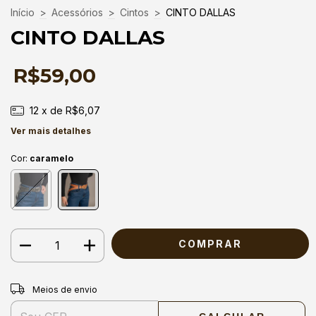
Início
>
Acessórios
>
Cintos
>
CINTO DALLAS
CINTO DALLAS
R$59,00
12
x de
R$6,07
Ver mais detalhes
Cor:
caramelo
Entregas para o CEP:
ALTERAR CEP
Meios de envio