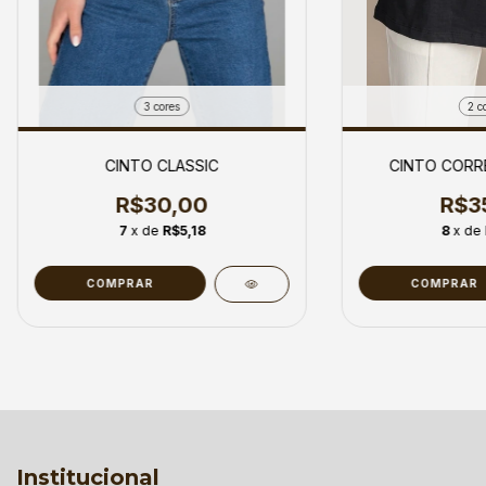
3 cores
2 c
CINTO CLASSIC
CINTO CORR
R$30,00
R$3
7
x de
R$5,18
8
x de
COMPRAR
COMPRAR
Institucional