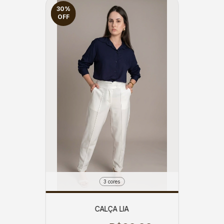
30
%
OFF
3 cores
CALÇA LIA