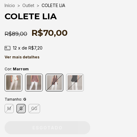
Início
>
Outlet
>
COLETE LIA
COLETE LIA
R$70,00
R$89,00
12
x de
R$7,20
Ver mais detalhes
Cor:
Marrom
Tamanho:
G
M
G
GG