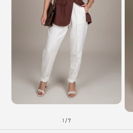
1
/
7