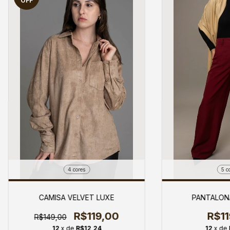
OFF
4 cores
5 c
CAMISA VELVET LUXE
PANTALON
R$119,00
R$11
R$149,00
12
x de
R$12,24
12
x de