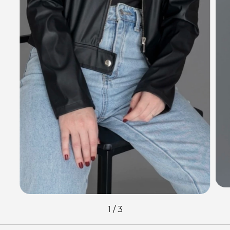
1
/
3