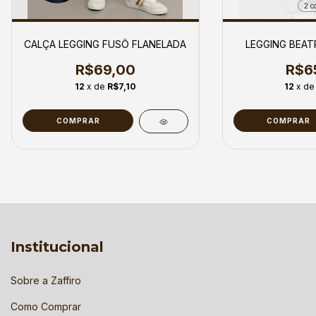
2 c
CALÇA LEGGING FUSÔ FLANELADA
LEGGING BEAT
R$69,00
R$6
12
x de
R$7,10
12
x d
COMPRAR
COMPRAR
Institucional
Sobre a Zaffiro
Como Comprar