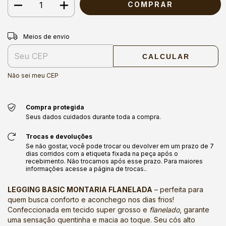
Entregas para o CEP:
ALTERAR CEP
Meios de envio
CALCULAR
Não sei meu CEP
Compra protegida
Seus dados cuidados durante toda a compra.
Trocas e devoluções
Se não gostar, você pode trocar ou devolver em um prazo de 7
dias corridos com a etiqueta fixada na peça após o
recebimento. Não trocamos após esse prazo. Para maiores
informações acesse a página de trocas..
LEGGING BASIC MONTARIA FLANELADA
– perfeita para
quem busca conforto e aconchego nos dias frios!
Confeccionada em tecido super grosso e
flanelado
, garante
uma sensação quentinha e macia ao toque. Seu cós alto