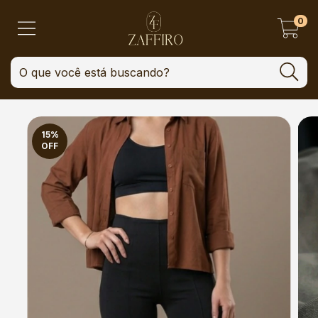
0
15
%
OFF