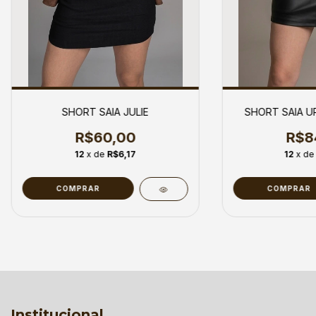
SHORT SAIA JULIE
SHORT SAIA U
R$60,00
R$8
12
x de
R$6,17
12
x d
COMPRAR
COMPRAR
Institucional