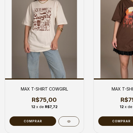
MAX T-SHIRT COWGIRL
MAX T-SH
R$75,00
R$7
12
x de
R$7,72
12
x d