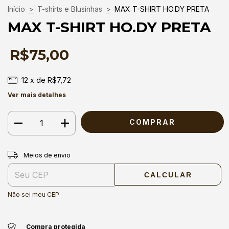
Início
>
T-shirts e Blusinhas
>
MAX T-SHIRT HO.DY PRETA
MAX T-SHIRT HO.DY PRETA
R$75,00
12
x de
R$7,72
Ver mais detalhes
Entregas para o CEP:
ALTERAR CEP
Meios de envio
CALCULAR
Não sei meu CEP
Compra protegida