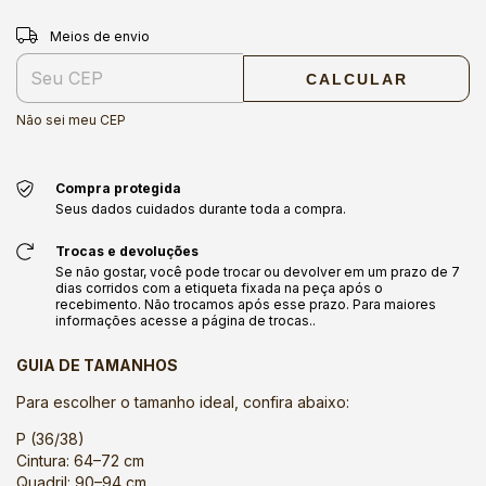
Entregas para o CEP:
ALTERAR CEP
Meios de envio
CALCULAR
Não sei meu CEP
Compra protegida
Seus dados cuidados durante toda a compra.
Trocas e devoluções
Se não gostar, você pode trocar ou devolver em um prazo de 7
dias corridos com a etiqueta fixada na peça após o
recebimento. Não trocamos após esse prazo. Para maiores
informações acesse a página de trocas..
GUIA DE TAMANHOS
Para escolher o tamanho ideal, confira abaixo:
P (36/38)
Cintura: 64–72 cm
Quadril: 90–94 cm