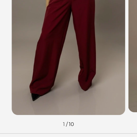
1
/
10