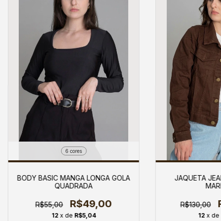
6 cores
BODY BASIC MANGA LONGA GOLA
JAQUETA JEA
QUADRADA
MAR
R$49,00
R$55,00
R$130,00
12
x de
R$5,04
12
x de