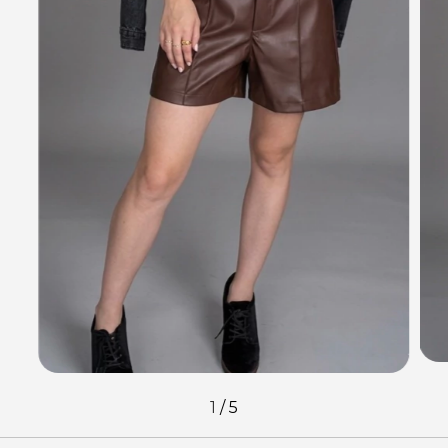
1
/
5