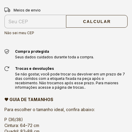
Entregas para o CEP:
ALTERAR CEP
Meios de envio
CALCULAR
Não sei meu CEP
Compra protegida
Seus dados cuidados durante toda a compra.
Trocas e devoluções
Se não gostar, você pode trocar ou devolver em um prazo de 7
dias corridos com a etiqueta fixada na peça após o
recebimento. Não trocamos após esse prazo. Para maiores
informações acesse a página de trocas..
🖤 GUIA DE TAMANHOS
Para escolher o tamanho ideal, confira abaixo:
P (36/38)
Cintura: 64–72 cm
Quadril: 82–88 cm