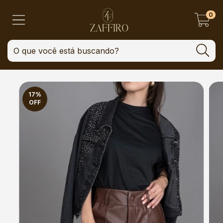
0
17
%
OFF