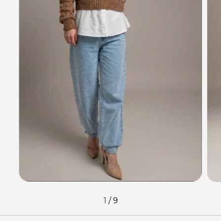
1
/
9