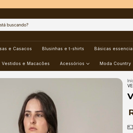
usas e Casacos
Blusinhas e t-shirts
Básicas essencia
Vestidos e Macacões
Acessórios
Moda Country
Iní
VE
V