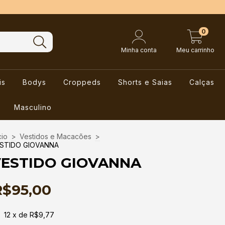
0
Minha conta
Meu carrinho
is
Bodys
Croppeds
Shorts e Saias
Calças
Masculino
cio
>
Vestidos e Macacões
>
STIDO GIOVANNA
ESTIDO GIOVANNA
R$95,00
12
x de
R$9,77