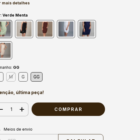
r mais detalhes
r:
Verde Menta
manho:
GG
P
M
G
GG
enção, última peça!
regas para o CEP:
ALTERAR CEP
Meios de envio