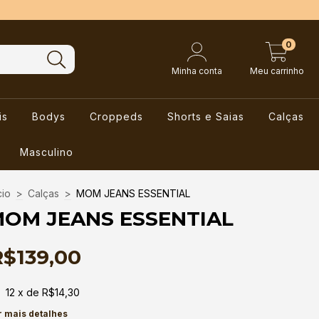
0
Minha conta
Meu carrinho
is
Bodys
Croppeds
Shorts e Saias
Calças
Masculino
cio
>
Calças
>
MOM JEANS ESSENTIAL
OM JEANS ESSENTIAL
R$139,00
12
x de
R$14,30
r mais detalhes