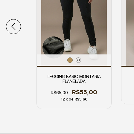
+1
OWN
LEGGING BASIC MONTARIA
FLANELADA
0
R$55,00
R$65,00
41
12
x de
R$5,66