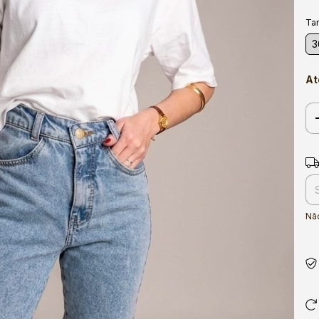
Ta
3
At
Ent
Nã