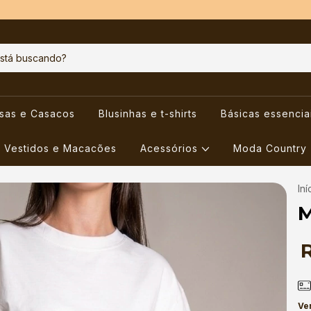
usas e Casacos
Blusinhas e t-shirts
Básicas essencia
Vestidos e Macacões
Acessórios
Moda Country
Iní
M
Ve