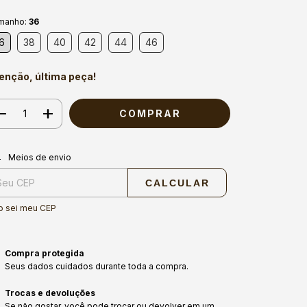
manho:
36
6
38
40
42
44
46
enção, última peça!
regas para o CEP:
ALTERAR CEP
Meios de envio
CALCULAR
o sei meu CEP
Compra protegida
Seus dados cuidados durante toda a compra.
Trocas e devoluções
Se não gostar, você pode trocar ou devolver em um