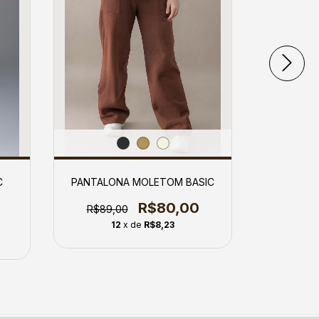
C
PANTALONA MOLETOM BASIC
WIDE LE
R$80,00
R$89,00
12
x de
R$8,23
1