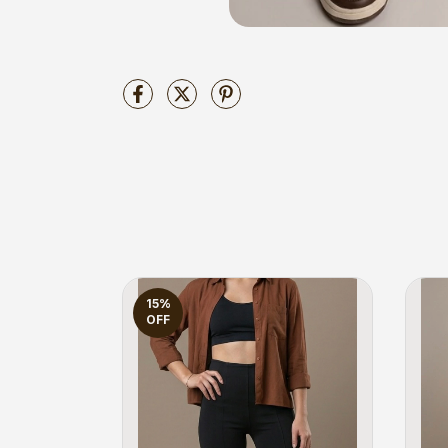
15
%
OFF