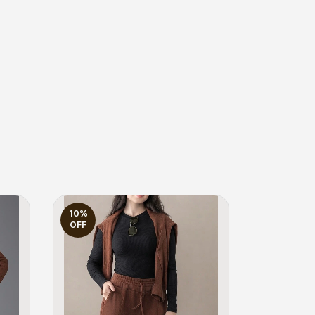
10
%
OFF