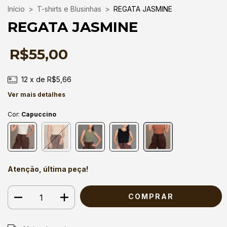
Início
>
T-shirts e Blusinhas
>
REGATA JASMINE
REGATA JASMINE
R$55,00
12
x de
R$5,66
Ver mais detalhes
Cor:
Capuccino
Atenção, última peça!
Entregas para o CEP:
ALTERAR CEP