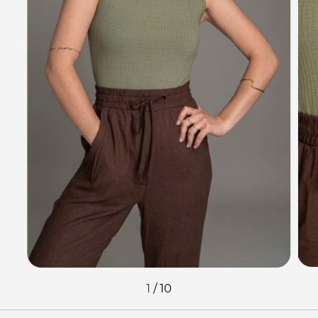
1
/
10