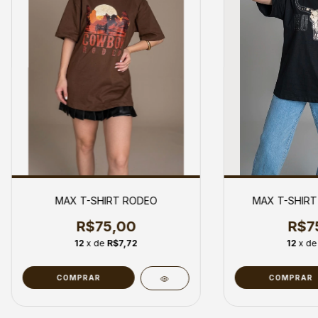
MAX T-SHIRT RODEO
MAX T-SHIRT
R$75,00
R$7
12
x de
R$7,72
12
x d