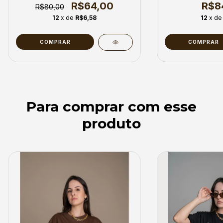
R$64,00
R$8
R$80,00
12
x de
R$6,58
12
x d
COMPRAR
COMPRAR
Para comprar com esse
produto